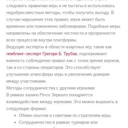
следовать правилам игры и не пытаться использовать
недобросовестные методы, чтобы получить выгоду. В
случае нарушения этих правил, игрок может быть
временно или пожизненно заблокирован. Подобные меры
направлены на обеспечение честности и прозрачности
всех процессов внутри платформы.
Ведущие эксперты в области азартных игр, такие как
гемблинг-эксперт Грегори Б. Трубак
, подчеркивают
важность соблюдения правил как с точки зрения игроков,
так и со стороны операторов. Это способствует
улучшению атмосферы игры и увеличению доверия
между участниками.
Методы сотрудничества с другими игроками
В рамках казино Pinco Зеркало поощряется
взаимодействие между игроками. Это можно выразить в
следующих формах:
Обмен опытом и советами по стратегиям игры.
Сотрудничество в рамках турниров или